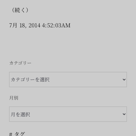
（続く）
7月 18, 2014 4:52:03AM
カテゴリー
カ
テ
ゴ
月別
リ
月
ー
別
# タグ