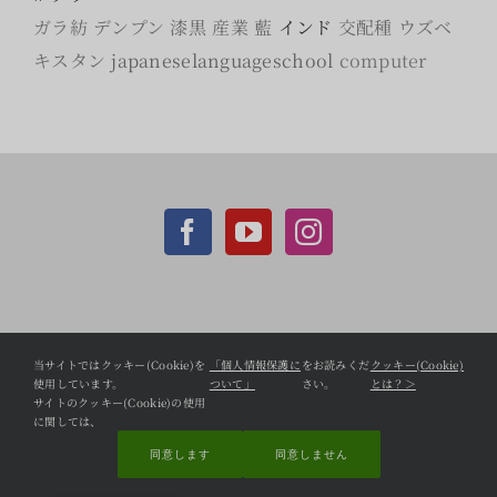
ガラ紡
デンプン
漆黒
産業
藍
インド
交配種
ウズベ
キスタン
japaneselanguageschool
computer
個人情報保護方針
当サイトではクッキー(Cookie)を
「個人情報保護に
をお読みくだ
クッキー(Cookie)
使用しています。
ついて」
さい。
とは？＞
CCC Shopifyサイト
サイトのクッキー(Cookie)の使用
に関しては、
同意します
同意しません
問い合わせ