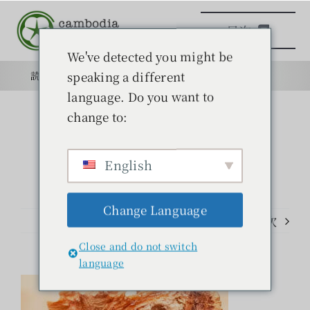
本
目次
文
へ
We've detected you might be
ス
speaking a different
読みもの
目的
学校
目的
キ
language. Do you want to
ッ
change to:
日本語学校
プ
English
読みもの
Change Language
学ぶ
前のページ
次
Close and do not switch
問い合わせ
language
検