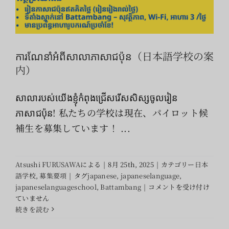
ការណែនាំអំពីសាលាភាសាជប៉ុន（日本語学校の案
内）
សាលារបស់យើងខ្ញុំកំពុងជ្រើសរើសសិស្សចូលរៀន
ភាសាជប៉ុន! 私たちの学校は現在、パイロット候
補生を募集しています！ ...
Atsushi FURUSAWA
による
|
8月 25th, 2025
|
カテゴリー
日本
語学校
,
募集要項
|
タグ
japanese
,
japaneselanguage
,
ការ
japaneselanguageschool
,
Battambang
|
コメントを受け付け
ណែនាំ
ていません
អំពី
続きを読む
សាលា