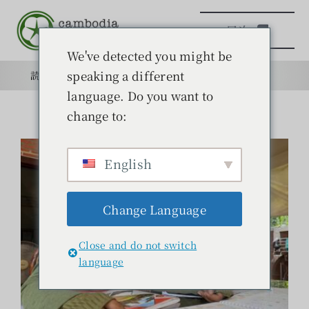
本
目次
文
ព័ត៌មានលម្អិត（詳細情報について）
へ
We've detected you might be
日本語学校
募集要項
ス
speaking a different
読みもの
目的
学校
目的
キ
language. Do you want to
ッ
change to:
日本語学校
プ
English
読みもの
Change Language
学ぶ
Close and do not switch
問い合わせ
language
検