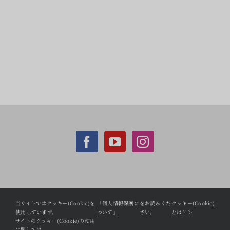
ភាសាជប៉ុន（日
本
語
学
校
の
案
内）
は
個人情報保護方針
当サイトではクッキー(Cookie)を
「個人情報保護に
をお読みくだ
クッキー(Cookie)
使用しています。
ついて」
さい。
とは？＞
CCC Shopifyサイト
サイトのクッキー(Cookie)の使用
に関しては、