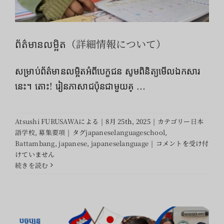
索
…
ព័ត៌មានលម្អិត（詳細情報について）
ការណែនាំអំពីសាលាភាសាជប៉ុន（日本語学校
សម្រាប់ព័ត៌មានលម្អិតអំពីបេក្ខជន សូមពិនិត្យមើលឯកសារ
の案内）
នេះ។ តោះ! រៀនភាសាជប៉ុនជាមួយគ្ ...
日本語学校
募集要項
Atsushi FURUSAWA
による
|
8月 25th, 2025
|
カテゴリー
日本
語学校
,
募集要項
|
タグ
japaneselanguageschool
,
ព័ត៌មាន
Battambang
,
japanese
,
japaneselanguage
|
コメントを受け付
លម្អិត（詳
けていません
細
続きを読む
情
報
に
つ
い