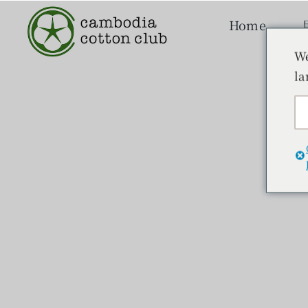
本
Home
文
へ
We
ス
la
キ
ッ
プ