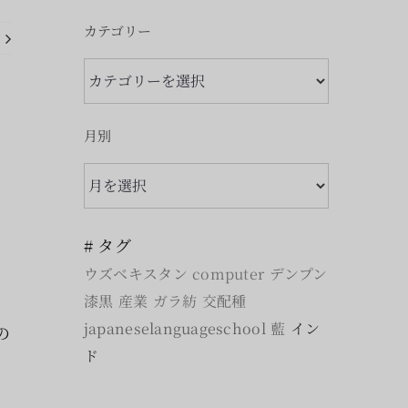
カテゴリー
カ
テ
ゴ
月別
リ
月
ー
別
# タグ
ウズベキスタン
computer
デンプン
漆黒
産業
ガラ紡
交配種
、
japaneselanguageschool
藍
イン
の
ド