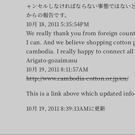
ャンセルしなければならない事態ではない
からの報告です。
10月 18, 2011 5:35:54PM
We really thank you from foreign countr
I can. And we believe shopping cotton 
cambodia. I really happy to connect all
Arigato-gozaimasu
10月 19, 2011 8:11:57AM
http://www.cambodia-cotton.or.jp/en/
This is a link above which updated inf
10月 19, 2011 8:39:13AMに更新