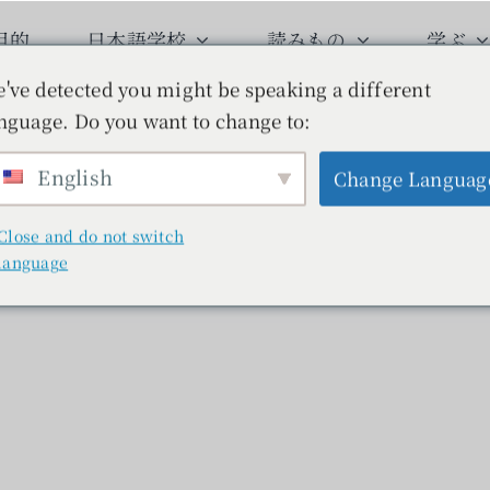
目的
日本語学校
読みもの
学ぶ
've detected you might be speaking a different
nguage. Do you want to change to:
English
Change Languag
Close and do not switch
language