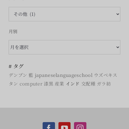
カ
テ
ゴ
月別
リ
月
ー
別
# タグ
デンプン
藍
japaneselanguageschool
ウズベキス
タン
computer
漆黒
産業
インド
交配種
ガラ紡