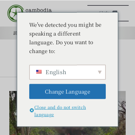
本
目次
文
へ
We've detected you might be
ス
speaking a different
読みもの
目的
学校
目的
キ
language. Do you want to
ッ
change to:
日本語学校
プ
対戦車地雷の事故相次ぐ
読みもの
その他
English
読みもの
Change Language
学ぶ
Close and do not switch
問い合わせ
language
検