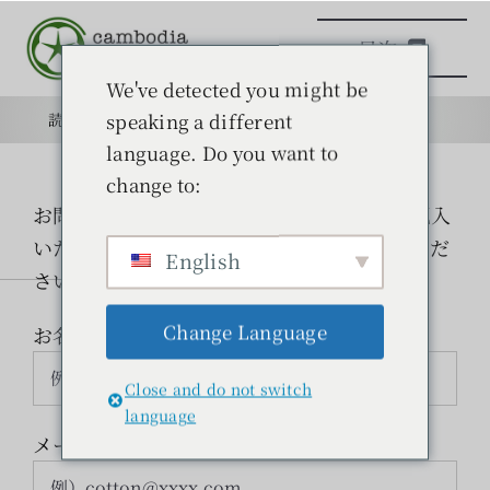
本
目次
文
へ
We've detected you might be
ス
speaking a different
読みもの
目的
学校
目的
キ
language. Do you want to
ッ
change to:
日本語学校
プ
お問合せは、下記フォームに必要事項をご記入
いただき、「送信」ボタンをクリックしてくだ
English
読みもの
さい。
Change Language
お名前
（必須）
学ぶ
Close and do not switch
問い合わせ
language
メールアドレス
（必須）
検