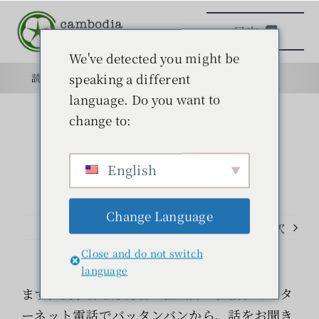
本
目次
文
へ
We've detected you might be
ス
speaking a different
読みもの
目的
学校
目的
キ
language. Do you want to
ッ
change to:
日本語学校
プ
English
読みもの
Change Language
学ぶ
前のページ
次
Close and do not switch
問い合わせ
language
まず、農水省と厚労省の担当課に直接、インタ
検
ーネット電話でバッタンバンから、話をお聞き