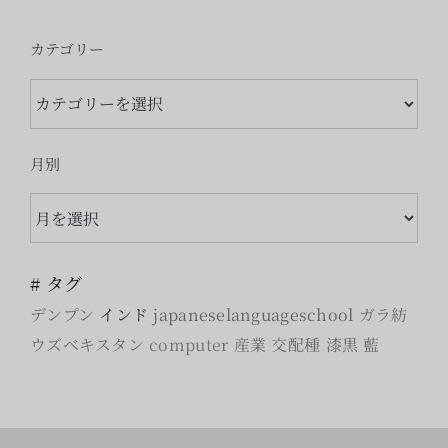
カテゴリー
カ
テ
ゴ
月別
リ
月
ー
別
# タグ
デンプン
インド
japaneselanguageschool
ガラ紡
ウズベキスタン
computer
産業
交配種
漆黒
藍