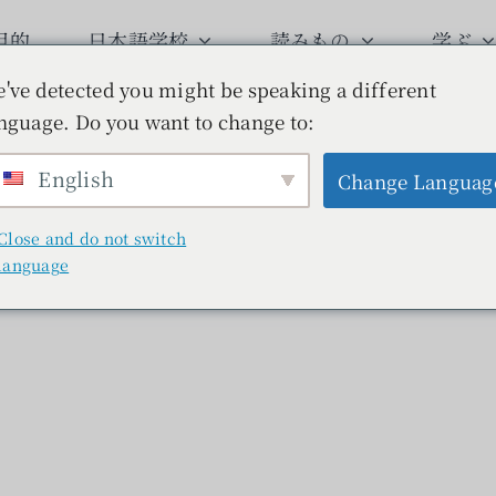
目的
日本語学校
読みもの
学ぶ
've detected you might be speaking a different
nguage. Do you want to change to:
English
Change Languag
Close and do not switch
language
シワ加工
品
読みもの
製品
コットンレザー
ボタニカルレザー
製品
作り