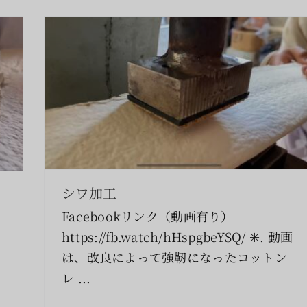
シワ加工
Facebookリンク（動画有り）
https://fb.watch/hHspgbeYSQ/ ✳︎. 動画
は、改良によって強靭になったコットン
レ ...