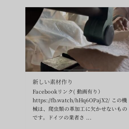
新しい素材作り
芭蕉渋(バナナ渋)コットンレザーのバッ
Facebookリンク( 動画有り）
グ
https://fb.watch/hHq6OPajX2/ この機
製品
コットンレザー
械は、爬虫類の革加工に欠かせないもの
です。ドイツの業者さ ...