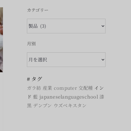
カテゴリー
カ
テ
ゴ
月別
リ
月
ー
別
# タグ
ガラ紡
産業
computer
交配種
イン
ド
藍
japaneselanguageschool
漆
黒
デンプン
ウズベキスタン