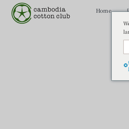
本
Home
文
へ
We
ス
la
キ
ッ
プ
新しい素材作り
読みもの
製品
コットンレザー
ボタニカルレザー
製
作り