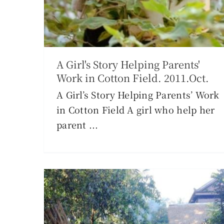
A Girl's Story Helping Parents'
Work in Cotton Field. 2011.Oct.
A Girl’s Story Helping Parents’ Work
Workshop has started!
in Cotton Field A girl who help her
reading
CCC
parent ...