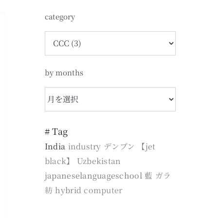
category
category
by months
by
months
# Tag
India
industry
デンプン
【jet
black】
Uzbekistan
japaneselanguageschool
藍
ガラ
紡
hybrid
computer