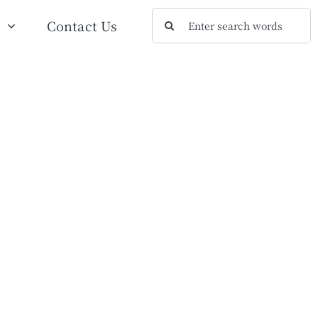
検
n
Contact Us
索
…