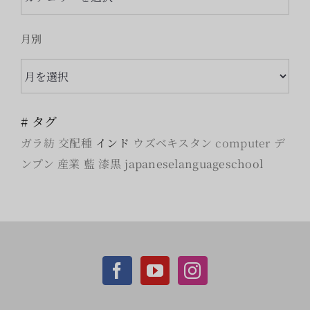
テ
ゴ
月別
リ
月
ー
別
# タグ
ガラ紡
交配種
インド
ウズベキスタン
computer
デ
ンプン
産業
藍
漆黒
japaneselanguageschool