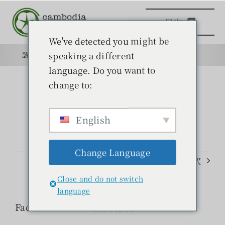
本
目次
文
へ
We've detected you might be
ス
speaking a different
読みもの
目的
学校
目的
キ
language. Do you want to
ッ
change to:
日本語学校
プ
English
読みもの
Change Language
学ぶ
前のページ
次
Close and do not switch
問い合わせ
language
Facebookリンク（動画有り）
検