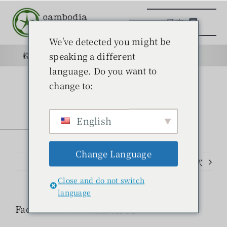
本
目次
文
へ
We've detected you might be
ス
speaking a different
読みもの
目的
学校
目的
キ
language. Do you want to
ッ
change to:
日本語学校
プ
English
読みもの
Change Language
学ぶ
前のページ
次
Close and do not switch
問い合わせ
language
Facebookリンク（動画有り）
検