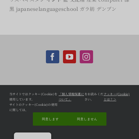
黒
japaneselanguageschool
ガラ紡
デンプン
個人情報保護方針
当サイトではクッキー(Cookie)を
「個人情報保護に
をお読みくだ
クッキー(Cookie)
使用しています。
ついて」
さい。
とは？＞
CCC Shopifyサイト
サイトのクッキー(Cookie)の使用
に関しては、
同意します
同意しません
問い合わせ
© Copyright 2022 cambodiacottonclub. All Rights