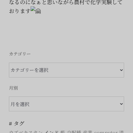
なるのになぁと思いながら農村で化学実験して
おります
カテゴリー
カ
テ
ゴ
月別
リ
月
ー
別
# タグ
ウズベキスタン
インド
藍
交配種
産業
computer
漆