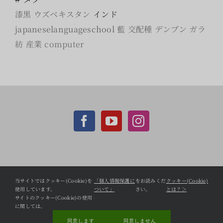
漆黒
ウズベキスタン
インド
japaneselanguageschool
藍
交配種
デンプン
ガラ
紡
産業
computer
個人情報保護方針
当サイトではクッキー(Cookie)を
「個人情報保護に
をお読みくだ
クッキー(Cookie)
使用しています。
ついて」
さい。
とは？＞
CCC Shopifyサイト
サイトのクッキー(Cookie)の使用
に関しては、
同意します
同意しません