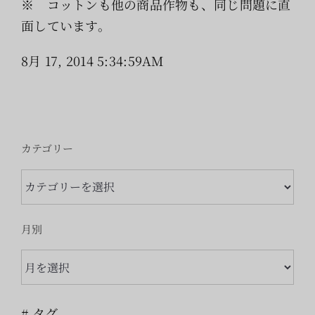
※ コットンも他の商品作物も、同じ問題に直
面しています。
8月 17, 2014 5:34:59AM
カテゴリー
カ
テ
ゴ
月別
リ
月
ー
別
# タグ