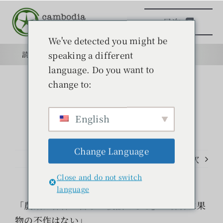
本
目次
文
へ
We've detected you might be
ス
speaking a different
読みもの
目的
学校
目的
キ
language. Do you want to
ッ
change to:
日本語学校
プ
English
読みもの
Change Language
学ぶ
前のページ
次
Close and do not switch
問い合わせ
language
「農業は森林の営みの模倣である」「森林に果
検
物の不作はない」