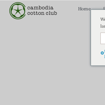
本
Home
文
へ
We
ス
la
キ
ッ
プ
フリンジ作り
読みもの
スタッフと成長