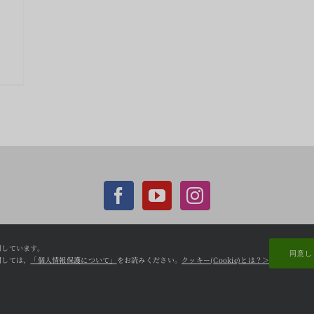
使用しています。
同意し
に関しては、
「個人情報保護について」
をお読みください。
クッキー(Cookie)とは？＞
個人情報保護方針
CCC Shopifyサイト
問い合わせ
© Copyright 2022 cambodiacottonclub. All Rights Reserved.