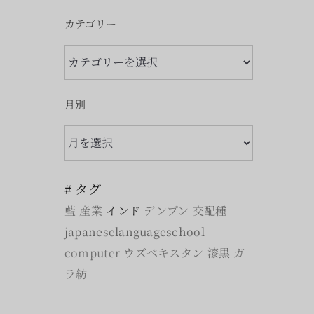
カテゴリー
カ
テ
ゴ
月別
リ
月
ー
別
# タグ
藍
産業
インド
デンプン
交配種
japaneselanguageschool
computer
ウズベキスタン
漆黒
ガ
ラ紡