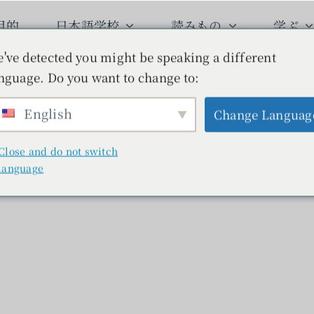
目的
日本語学校
読みもの
学ぶ
've detected you might be speaking a different
nguage. Do you want to change to:
English
Change Languag
Close and do not switch
language