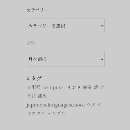
カテゴリー
カ
テ
ゴ
月別
リ
月
ー
別
# タグ
交配種
computer
インド
産業
藍
ガ
ラ紡
漆黒
japaneselanguageschool
ウズベ
キスタン
デンプン