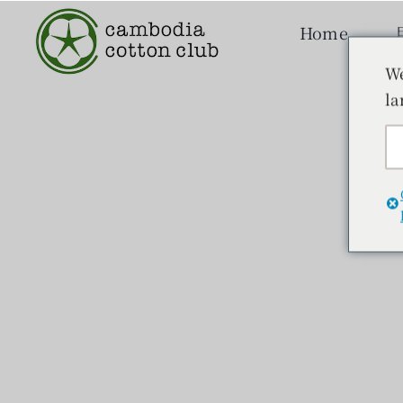
本
Home
文
へ
We
ス
la
キ
ッ
プ
砂漠化を防ぐ農法
綿を育てる
読みもの