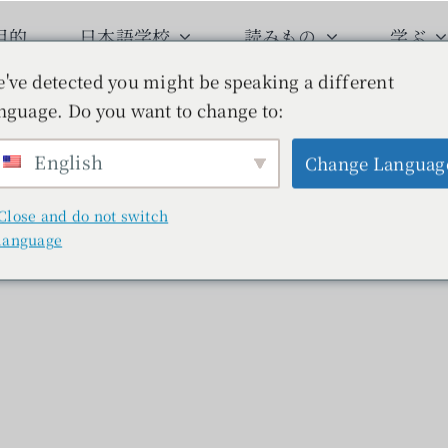
目的
日本語学校
読みもの
学ぶ
've detected you might be speaking a different
nguage. Do you want to change to:
English
Change Languag
Close and do not switch
language