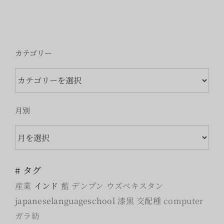
カテゴリー
カ
テ
ゴ
月別
リ
月
ー
別
# タグ
産業
インド
藍
デンプン
ウズベキスタン
japaneselanguageschool
漆黒
交配種
computer
ガラ紡