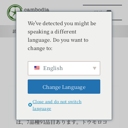
本
目次
文
へ
We've detected you might be
ス
speaking a different
読みもの
目的
学校
目的
キ
language. Do you want to
ッ
change to:
日本語学校
プ
English
読みもの
Change Language
学ぶ
忍びよる遺伝子組み換え作物①〜認
Close and do not switch
可、場所〜
問い合わせ
language
農水省が承認した遺伝子組み換え農産物
は、7品種91品目あります。トウモロコ
検