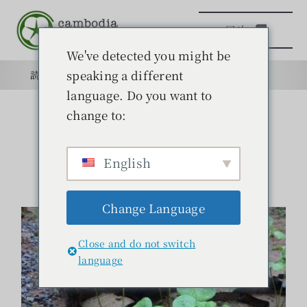
本
目次
文
へ
We've detected you might be
ス
speaking a different
読みもの
目的
学校
目的
キ
language. Do you want to
ッ
やっと本格的な雨季に
change to:
日本語学校
プ
綿を育てる
読みもの
English
読みもの
Change Language
学ぶ
Close and do not switch
問い合わせ
language
検