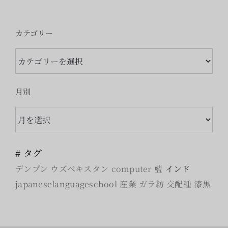
カテゴリー
カ
テ
ゴ
月別
リ
月
ー
別
# タグ
デンプン
ウズベキスタン
computer
藍
インド
japaneselanguageschool
産業
ガラ紡
交配種
漆黒