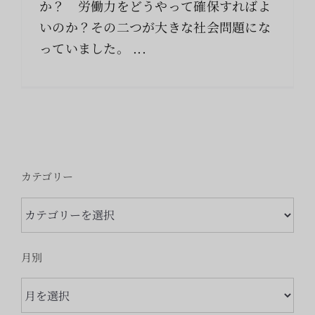
か？ 労働力をどうやって確保すればよ
索
…
いのか？その二つが大きな社会問題にな
っていました。 ...
カテゴリー
カ
テ
ゴ
月別
リ
月
ー
別