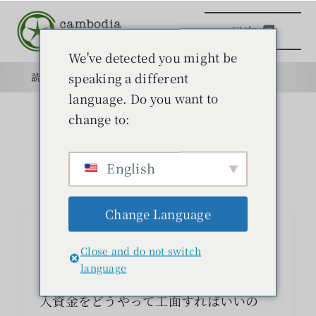
本
目次
文
へ
We've detected you might be
ス
speaking a different
読みもの
目的
学校
目的
キ
language. Do you want to
ッ
change to:
日本語学校
プ
English
読みもの
Change Language
学ぶ
綿花と人の関係⑩〜「奇跡の種」の
Close and do not switch
請求書〜
問い合わせ
language
インドの綿農家では、農薬や殺虫剤の購
入資金をどうやって工面すればいいの
検