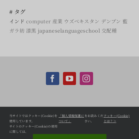
# タグ
インド
computer
産業
ウズベキスタン
デンプン
藍
ガラ紡
漆黒
japaneselanguageschool
交配種
個人情報保護方針
当サイトではクッキー(Cookie)を
「個人情報保護に
をお読みくだ
クッキー(Cookie)
使用しています。
ついて」
さい。
とは？＞
CCC Shopifyサイト
サイトのクッキー(Cookie)の使用
に関しては、