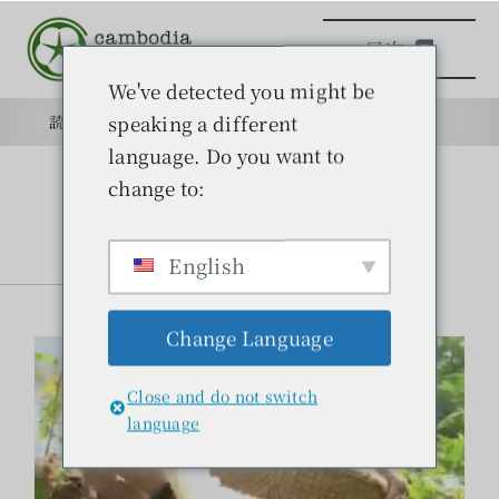
本
目次
文
へ
We've detected you might be
ス
speaking a different
読みもの
目的
学校
目的
キ
language. Do you want to
ッ
change to:
日本語学校
プ
砂漠化を防ぐ農法
English
綿を育てる
読みもの
読みもの
Change Language
学ぶ
Close and do not switch
問い合わせ
language
検