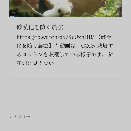
索
…
砂漠化を防ぐ農法
https://fb.watch/dx7ScUxhRB/ 【砂漠
化を防ぐ農法】 * 動画は、CCCが栽培す
るコットンを収穫している様子です。 綿
花畑に見えない ...
カテゴリー
カ