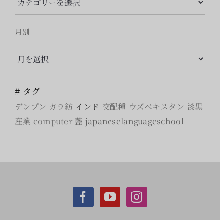
テ
ゴ
月別
リ
月
ー
別
# タグ
デンプン
ガラ紡
インド
交配種
ウズベキスタン
漆黒
産業
computer
藍
japaneselanguageschool