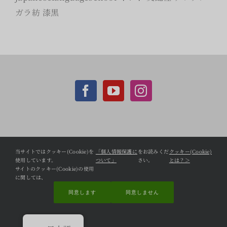
ガラ紡
漆黒
個人情報保護方針
当サイトではクッキー(Cookie)を
「個人情報保護に
をお読みくだ
クッキー(Cookie)
使用しています。
ついて」
さい。
とは？＞
CCC Shopifyサイト
サイトのクッキー(Cookie)の使用
に関しては、
同意します
同意しません
問い合わせ
© Copyright 2022 cambodiacottonclub. All Rights