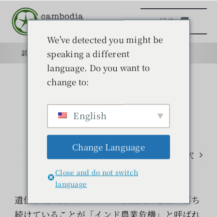
本
目次
文
へ
We've detected you might be
ス
speaking a different
読みもの
目的
学校
目的
キ
language. Do you want to
ッ
change to:
日本語学校
プ
English
読みもの
Change Language
学ぶ
前のページ
次
Close and do not switch
問い合わせ
language
遺伝子組み換えコットンの収穫高が急激に落ち
検
続けていることが「インド農業危機」と呼ばれ