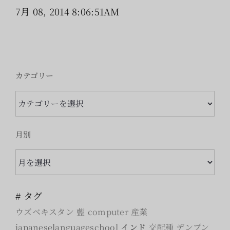
7月 08, 2014 8:06:51AM
カテゴリー
カ
テ
ゴ
月別
リ
月
ー
別
# タグ
ウズベキスタン
藍
computer
産業
japaneselanguageschool
インド
交配種
デンプン