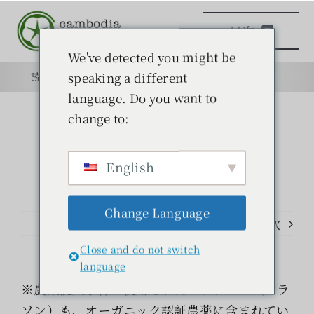
本
目次
文
へ
We've detected you might be
ス
speaking a different
読みもの
目的
学校
目的
キ
language. Do you want to
ッ
change to:
日本語学校
プ
English
読みもの
Change Language
学ぶ
前のページ
次
Close and do not switch
問い合わせ
language
※農薬混入事件で使用されたマラチオン（マラ
検
ソン）も、オーガニック認証農薬に含まれてい