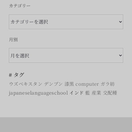
カテゴリー
カ
テ
ゴ
月別
リ
月
ー
別
# タグ
ウズベキスタン
デンプン
漆黒
computer
ガラ紡
japaneselanguageschool
インド
藍
産業
交配種