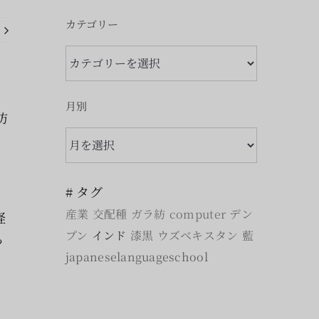
カテゴリー
カ
テ
ゴ
月別
防
リ
月
ー
別
# タグ
産業
交配種
ガラ紡
computer
デン
経
プン
インド
漆黒
ウズベキスタン
藍
ら
japaneselanguageschool
ッ