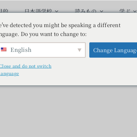
目的
日本語学校
読みもの
学ぶ
've detected you might be speaking a different
nguage. Do you want to change to:
English
Change Languag
Close and do not switch
language