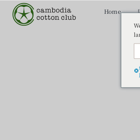
本
Home
文
へ
We
ス
la
キ
ッ
プ