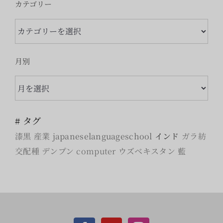
カテゴリー
カ
テ
ゴ
月別
リ
月
ー
別
# タグ
漆黒
産業
japaneselanguageschool
インド
ガラ紡
交配種
デンプン
computer
ウズベキスタン
藍