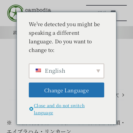
本
目次
文
へ
We've detected you might be
ス
speaking a different
読みもの
目的
学校
目的
キ
language. Do you want to
ッ
change to:
日本語学校
プ
English
読みもの
Change Language
学ぶ
前のページ
次
Close and do not switch
問い合わせ
language
※ 奴隷制度と第１６代アメリカ合衆国大統領・
検
エイブラハム・リンカーン