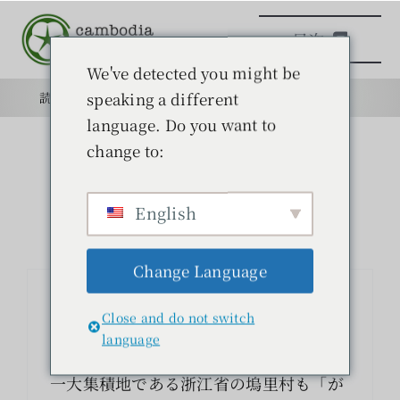
本
目次
文
へ
We've detected you might be
ス
speaking a different
読みもの
目的
学校
目的
キ
language. Do you want to
ッ
change to:
日本語学校
プ
English
読みもの
Change Language
学ぶ
衣服の安全とは？⑤〜がんの村〜
Close and do not switch
中国には「がんの村」と呼ばれる地域が
問い合わせ
language
およそ２５０あります。子ども服製造の
一大集積地である浙江省の塢里村も「が
検