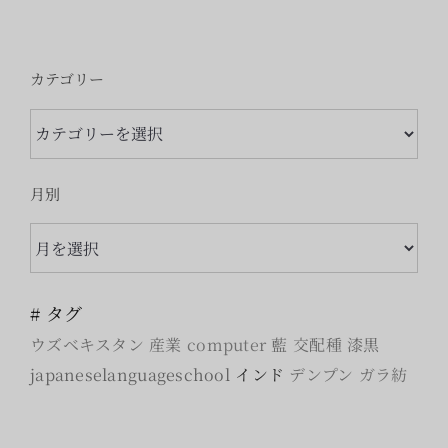
カテゴリー
カ
テ
ゴ
月別
リ
月
ー
別
# タグ
ウズベキスタン
産業
computer
藍
交配種
漆黒
japaneselanguageschool
インド
デンプン
ガラ紡